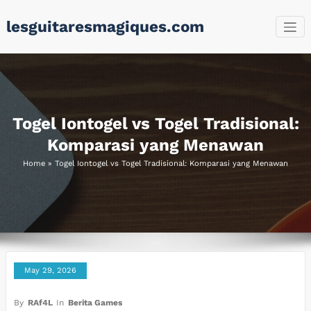
Skip
lesguitaresmagiques.com
to
content
Togel Iontogel vs Togel Tradisional:
Komparasi yang Menawan
Home
»
Togel Iontogel vs Togel Tradisional: Komparasi yang Menawan
May 29, 2026
By
RAf4L
In
Berita Games