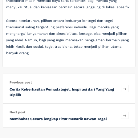
tradisional masih memiliki daya tarik tersendiri bagi mereka yang
menyukai ritual dan kebiasaan bermain secara langsung di lokasi spesifik.
Secara keseluruhan, pilihan antara keduanya iontogel dan togel
tradisional saling tergantung preferensi individu. Bagi mereka yang
menghargai kenyamanan dan aksesibilitas, iontogel bisa menjadi pilihan
yang ideal. Namun, bagi yang ingin merasakan pengalaman bermain yang
lebih klasik dan sosial, togel tradisional tetap menjadi pilihan utama
banyak orang.
Previous post
Cerita Keberhasilan Pemudatogel: Inspirasi dari Yang Yang
Dipilih
Next post
Membahas Secara lengkap Fitur menarik Kawan Togel