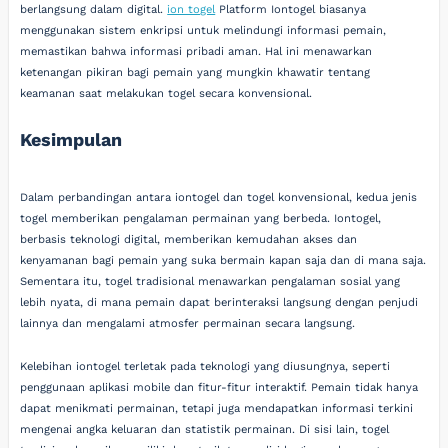
berlangsung dalam digital.
ion togel
Platform Iontogel biasanya
menggunakan sistem enkripsi untuk melindungi informasi pemain,
memastikan bahwa informasi pribadi aman. Hal ini menawarkan
ketenangan pikiran bagi pemain yang mungkin khawatir tentang
keamanan saat melakukan togel secara konvensional.
Kesimpulan
Dalam perbandingan antara iontogel dan togel konvensional, kedua jenis
togel memberikan pengalaman permainan yang berbeda. Iontogel,
berbasis teknologi digital, memberikan kemudahan akses dan
kenyamanan bagi pemain yang suka bermain kapan saja dan di mana saja.
Sementara itu, togel tradisional menawarkan pengalaman sosial yang
lebih nyata, di mana pemain dapat berinteraksi langsung dengan penjudi
lainnya dan mengalami atmosfer permainan secara langsung.
Kelebihan iontogel terletak pada teknologi yang diusungnya, seperti
penggunaan aplikasi mobile dan fitur-fitur interaktif. Pemain tidak hanya
dapat menikmati permainan, tetapi juga mendapatkan informasi terkini
mengenai angka keluaran dan statistik permainan. Di sisi lain, togel