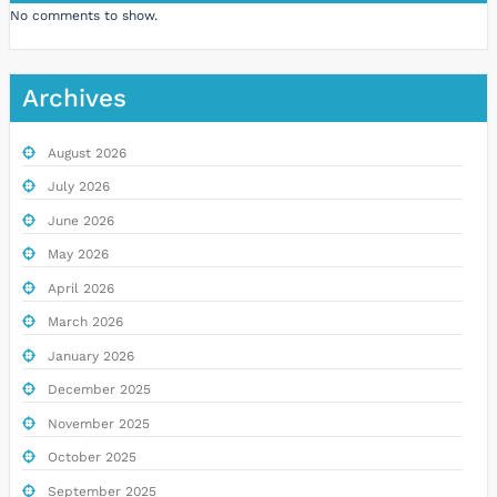
No comments to show.
Archives
August 2026
July 2026
June 2026
May 2026
April 2026
March 2026
January 2026
December 2025
November 2025
October 2025
September 2025