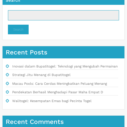
Search
Search
Recent Posts
Inovasi dalam Bupatitogel: Teknologi yang Mengubah Permainan
Strategi Jitu Menang di Bupatitogel
Macau Pools: Cara Cerdas Meningkatkan Peluang Menang
Pendekatan Berhasil Menghadapi Pasar Maha Empat D
Walitogel: Kesempatan Emas bagi Pecinta Togel
Recent Comments