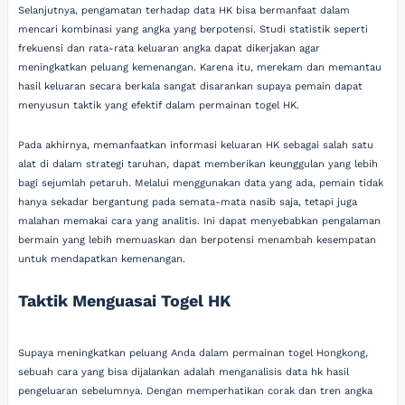
Selanjutnya, pengamatan terhadap data HK bisa bermanfaat dalam
mencari kombinasi yang angka yang berpotensi. Studi statistik seperti
frekuensi dan rata-rata keluaran angka dapat dikerjakan agar
meningkatkan peluang kemenangan. Karena itu, merekam dan memantau
hasil keluaran secara berkala sangat disarankan supaya pemain dapat
menyusun taktik yang efektif dalam permainan togel HK.
Pada akhirnya, memanfaatkan informasi keluaran HK sebagai salah satu
alat di dalam strategi taruhan, dapat memberikan keunggulan yang lebih
bagi sejumlah petaruh. Melalui menggunakan data yang ada, pemain tidak
hanya sekadar bergantung pada semata-mata nasib saja, tetapi juga
malahan memakai cara yang analitis. Ini dapat menyebabkan pengalaman
bermain yang lebih memuaskan dan berpotensi menambah kesempatan
untuk mendapatkan kemenangan.
Taktik Menguasai Togel HK
Supaya meningkatkan peluang Anda dalam permainan togel Hongkong,
sebuah cara yang bisa dijalankan adalah menganalisis data hk hasil
pengeluaran sebelumnya. Dengan memperhatikan corak dan tren angka