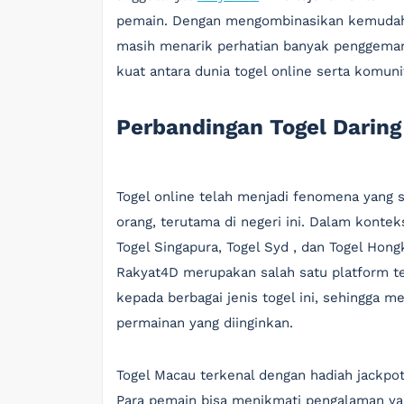
pemain. Dengan mengombinasikan kemudaha
masih menarik perhatian banyak penggemar 
kuat antara dunia togel online serta komuni
Perbandingan Togel Daring
Togel online telah menjadi fenomena yang 
orang, terutama di negeri ini. Dalam kontek
Togel Singapura, Togel Syd , dan Togel Hong
Rakyat4D merupakan salah satu platform 
kepada berbagai jenis togel ini, sehingga 
permainan yang diinginkan.
Togel Macau terkenal dengan hadiah jackpo
Para pemain bisa menikmati pengalaman y