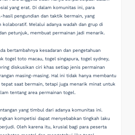
ial yang erat. Di dalam komunitas ini, para
l-hasil pengundian dan taktik bermain, yang
kolaboratif. Melalui adanya wadah dan grup di
h dan petunjuk, membuat permainan jadi menarik.
pada bertambahnya kesadaran dan pengetahuan
togel toto macau, togel singapura, togel sydney,
ing diskusikan ciri khas setiap jenis permainan
angan masing-masing. Hal ini tidak hanya membantu
tepat saat bermain, tetapi juga menarik minat untuk
alam tentang area permainan togel.
antangan yang timbul dari adanya komunitas ini.
ngkan kompetisi dapat menyebabkan tingkah laku
rjudi. Oleh karena itu, krusial bagi para peserta