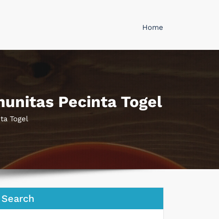
Home
unitas Pecinta Togel
ta Togel
Search