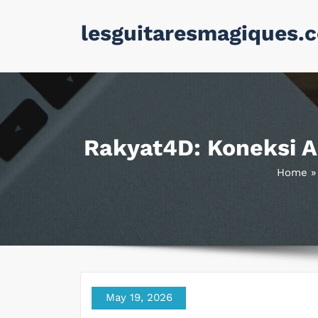
Skip
lesguitaresmagiques.
to
content
Rakyat4D: Koneksi A
Home
May 19, 2026