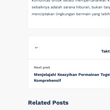
komunitas untuk selalu mempertahankan ke
sebaiknya adalah sarana hiburan, bukan ta
menciptakan lingkungan bermain yang lebih
Takt
Next post
Menjelajahi Keasyikan Permainan Toge
Komprehensif
Related Posts