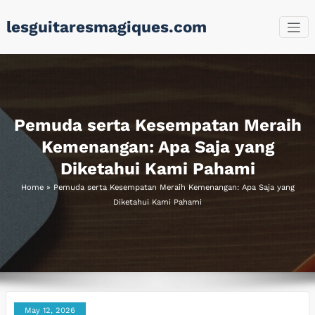
Skip
lesguitaresmagiques.com
to
content
Pemuda serta Kesempatan Meraih
Kemenangan: Apa Saja yang
Diketahui Kami Pahami
Home
»
Pemuda serta Kesempatan Meraih Kemenangan: Apa Saja yang
Diketahui Kami Pahami
May 12, 2026