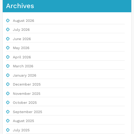
Archives
August 2026
July 2026
June 2026
May 2026
April 2026
March 2026
January 2026
December 2025
November 2025
October 2025
September 2025
August 2025
July 2025