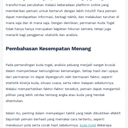
transformasi perubahan melalui keberadaan platform online yang
memberikan pemain untuk bertaruh dengan lebih intuitif. Para pemain
dapat mendapatkan informasi, berbagi taktik, dan melakukan taruhan di
mana saja dan di mana saja. Dengan demikian, permainan Kuda Togel
tidak hanya hanya merupakan kegiatan hiburan semata, tetapi juga
menarik bagi penggemar statistik dan analisis.
Pembahasan Kesempatan Menang
Pada pertandingan kuda togel, analisis peluang menjadi sangat krusial
dalam memperbesar kemungkinan kemenangan. Setiap hasil dari upaya
dari permainan ini dapat dipengaruhi oleh bermacam faktor, seperti
statistik kinerja kuda, situasi cuaca, serta rekor balapan sebelumnya.
Melalui memperhatikan faktor-faktor tersebut, pemain dapat mengambil
pilihan yang lebih cerdas tentang angka atau kuda yang hendak
ditentukan.
Selain itu, penting dalam mempelajari taktik yang telah dibuktikan efektif.
Sejumlah pemain berhasil yang memakai cara tertentu, seperti
menelusuri pola serta corak hasil sebelumnya.
kuda togel
Beberapa