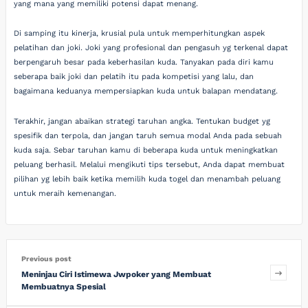
yang mana yang memiliki potensi dapat menang.
Di samping itu kinerja, krusial pula untuk memperhitungkan aspek
pelatihan dan joki. Joki yang profesional dan pengasuh yg terkenal dapat
berpengaruh besar pada keberhasilan kuda. Tanyakan pada diri kamu
seberapa baik joki dan pelatih itu pada kompetisi yang lalu, dan
bagaimana keduanya mempersiapkan kuda untuk balapan mendatang.
Terakhir, jangan abaikan strategi taruhan angka. Tentukan budget yg
spesifik dan terpola, dan jangan taruh semua modal Anda pada sebuah
kuda saja. Sebar taruhan kamu di beberapa kuda untuk meningkatkan
peluang berhasil. Melalui mengikuti tips tersebut, Anda dapat membuat
pilihan yg lebih baik ketika memilih kuda togel dan menambah peluang
untuk meraih kemenangan.
Previous post
Meninjau Ciri Istimewa Jwpoker yang Membuat
Membuatnya Spesial