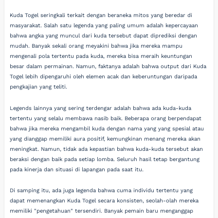
Kuda Togel seringkali terkait dengan beraneka mitos yang beredar di
masyarakat. Salah satu legenda yang paling umum adalah kepercayaan
bahwa angka yang muncul dari kuda tersebut dapat diprediksi dengan
mudah. Banyak sekali orang meyakini bahwa jika mereka mampu
mengenali pola tertentu pada kuda, mereka bisa meraih keuntungan
besar dalam permainan. Namun, faktanya adalah bahwa output dari Kuda
Togel lebih dipengaruhi oleh elemen acak dan keberuntungan daripada
pengkajian yang teliti.
Legends lainnya yang sering terdengar adalah bahwa ada kuda-kuda
tertentu yang selalu membawa nasib baik. Beberapa orang berpendapat
bahwa jika mereka mengambil kuda dengan nama yang yang spesial atau
yang dianggap memiliki aura positif, kemungkinan menang mereka akan
meningkat. Namun, tidak ada kepastian bahwa kuda-kuda tersebut akan
beraksi dengan baik pada setiap lomba. Seluruh hasil tetap bergantung
pada kinerja dan situasi di lapangan pada saat itu.
Di samping itu, ada juga legenda bahwa cuma individu tertentu yang
dapat memenangkan Kuda Togel secara konsisten, seolah-olah mereka
memiliki "pengetahuan" tersendiri. Banyak pemain baru menganggap