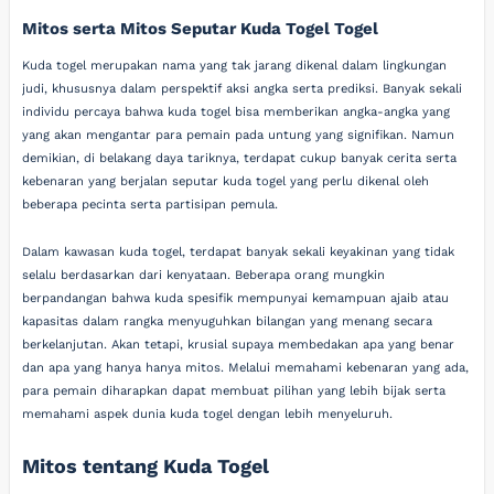
Mitos serta Mitos Seputar Kuda Togel Togel
Kuda togel merupakan nama yang tak jarang dikenal dalam lingkungan
judi, khususnya dalam perspektif aksi angka serta prediksi. Banyak sekali
individu percaya bahwa kuda togel bisa memberikan angka-angka yang
yang akan mengantar para pemain pada untung yang signifikan. Namun
demikian, di belakang daya tariknya, terdapat cukup banyak cerita serta
kebenaran yang berjalan seputar kuda togel yang perlu dikenal oleh
beberapa pecinta serta partisipan pemula.
Dalam kawasan kuda togel, terdapat banyak sekali keyakinan yang tidak
selalu berdasarkan dari kenyataan. Beberapa orang mungkin
berpandangan bahwa kuda spesifik mempunyai kemampuan ajaib atau
kapasitas dalam rangka menyuguhkan bilangan yang menang secara
berkelanjutan. Akan tetapi, krusial supaya membedakan apa yang benar
dan apa yang hanya hanya mitos. Melalui memahami kebenaran yang ada,
para pemain diharapkan dapat membuat pilihan yang lebih bijak serta
memahami aspek dunia kuda togel dengan lebih menyeluruh.
Mitos tentang Kuda Togel