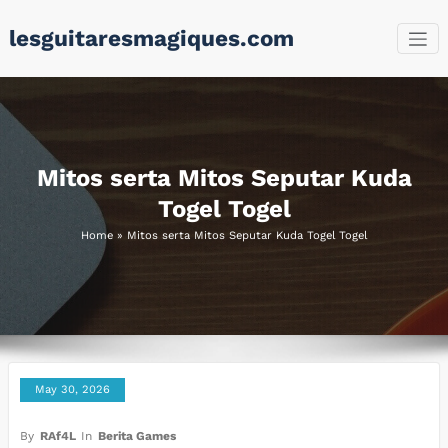
Skip
lesguitaresmagiques.com
to
content
Mitos serta Mitos Seputar Kuda
Togel Togel
Home
»
Mitos serta Mitos Seputar Kuda Togel Togel
May 30, 2026
By
RAf4L
In
Berita Games