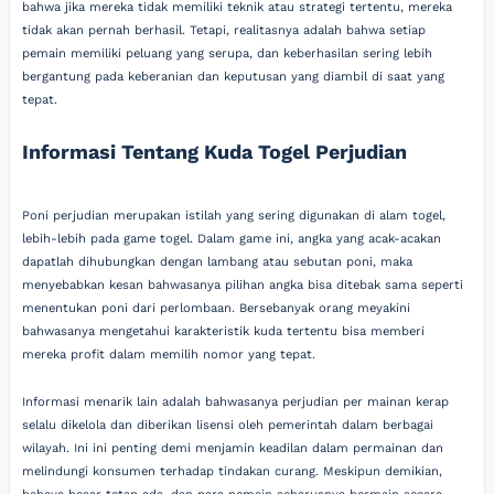
bahwa jika mereka tidak memiliki teknik atau strategi tertentu, mereka
tidak akan pernah berhasil. Tetapi, realitasnya adalah bahwa setiap
pemain memiliki peluang yang serupa, dan keberhasilan sering lebih
bergantung pada keberanian dan keputusan yang diambil di saat yang
tepat.
Informasi Tentang Kuda Togel Perjudian
Poni perjudian merupakan istilah yang sering digunakan di alam togel,
lebih-lebih pada game togel. Dalam game ini, angka yang acak-acakan
dapatlah dihubungkan dengan lambang atau sebutan poni, maka
menyebabkan kesan bahwasanya pilihan angka bisa ditebak sama seperti
menentukan poni dari perlombaan. Bersebanyak orang meyakini
bahwasanya mengetahui karakteristik kuda tertentu bisa memberi
mereka profit dalam memilih nomor yang tepat.
Informasi menarik lain adalah bahwasanya perjudian per mainan kerap
selalu dikelola dan diberikan lisensi oleh pemerintah dalam berbagai
wilayah. Ini ini penting demi menjamin keadilan dalam permainan dan
melindungi konsumen terhadap tindakan curang. Meskipun demikian,