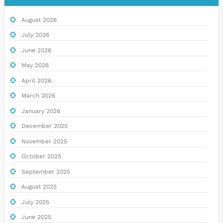
August 2026
July 2026
June 2026
May 2026
April 2026
March 2026
January 2026
December 2025
November 2025
October 2025
September 2025
August 2025
July 2025
June 2025