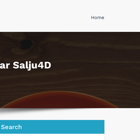
Home
ar Salju4D
Search