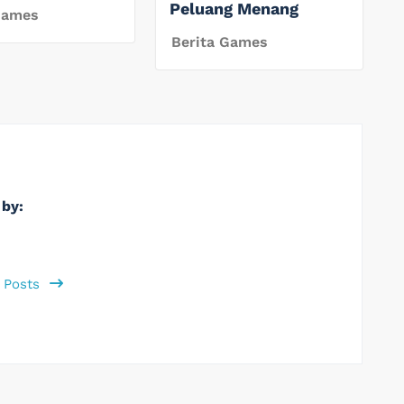
Peluang Menang
Games
Berita Games
 by:
l Posts