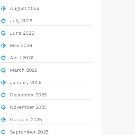
August 2026
July 2026
June 2026
May 2026
April 2026
March 2026
January 2026
December 2025
November 2025
October 2025
September 2025