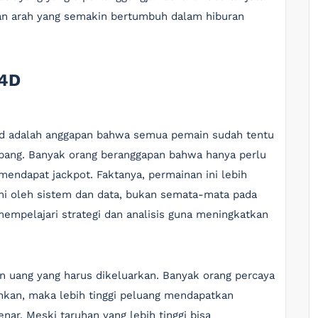
tkan arah yang semakin bertumbuh dalam hiburan
u4D
u4d adalah anggapan bahwa semua pemain sudah tentu
ang. Banyak orang beranggapan bahwa hanya perlu
endapat jackpot. Faktanya, permainan ini lebih
uhi oleh sistem dan data, bukan semata-mata pada
mpelajari strategi dan analisis guna meningkatkan
an uang yang harus dikeluarkan. Banyak orang percaya
hkan, maka lebih tinggi peluang mendapatkan
nar. Meski taruhan yang lebih tinggi bisa