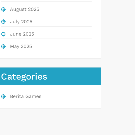
August 2025
July 2025
June 2025
May 2025
Categories
Berita Games