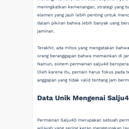
meningkatkan kemenangan, strategi yang ba
elemen yang jauh lebih penting untuk menca
dalam pikiran bahwa lebih banyak uang bera
jaminan.
Terakhir, ada mitos yang mengatakan bahw
orang beranggapan bahwa memainkan di jam
Namun, sistem permainan salju4d beroperas
Oleh karena itu, pemain harus fokus pada 
anggapan yang tidak valid tentang jam berm
Data Unik Mengenai Salju
Permainan Salju4D merupakan sebuah perma
wilayah yang sering kerap menggunakan laya