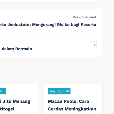
Previous post
erta Jeniustoto: Mengurangi Risiko bagi Peserta
a dalam Bermain
026
July 30, 2026
i Jitu Menang
Macau Pools: Cara
titogel
Cerdas Meningkatkan