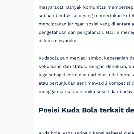
masyarakat. Banyak komunitas mempersepsi
sebuah bentuk seni yang memerlukan ketelat
menciptakan jaringan sosial yang di antara
pengetahuan dan pengalaman. Hal ini mene
dalam masyarakat.
Kudabola pun menjadi simbol keberanian da
kekuasaan dan status. Dengan demikian, ku
juga sebagai cerminan dari nilai-nilai mora
atau pertunjukan seni mewakili kompetisi 
menggambarkan dinamika sosial dan budaya
Posisi Kuda Bola terkait 
Kuda bola, yang sering dikenal sebagai kud