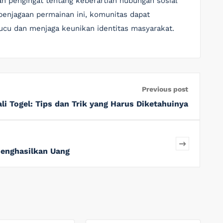
ah pengingat tentang keberartian hubungan sosial
 penjagaan permainan ini, komunitas dapat
cu dan menjaga keunikan identitas masyarakat.
Previous post
li Togel: Tips dan Trik yang Harus Diketahuinya
Menghasilkan Uang