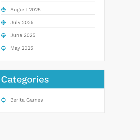
August 2025
July 2025
June 2025
May 2025
Categories
Berita Games