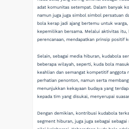
adat komunitas setempat. Dalam banyak ko
namun juga juga simbol simbol persatuan 
bola kerap jadi ajang bertemu untuk warga
kepemilikan bersama. Melalui aktivitas itu,
perencanaan, mendapatkan prinsip positif k
Selain, sebagai media hiburan, kudabola se
beberapa wilayah, seperti, kuda bola masu
keahlian dan semangat kompetitif anggota 
perhatian penonton, namun serta membangkit
menunjukkan kekayaan budaya yang terdap
kepada tim yang disukai, menyerupai suasa
Dengan demikian, kontribusi kudabola terk
segment hiburan, juga juga sebagai sebaga