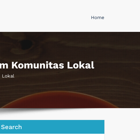
Home
m Komunitas Lokal
 Lokal
Search