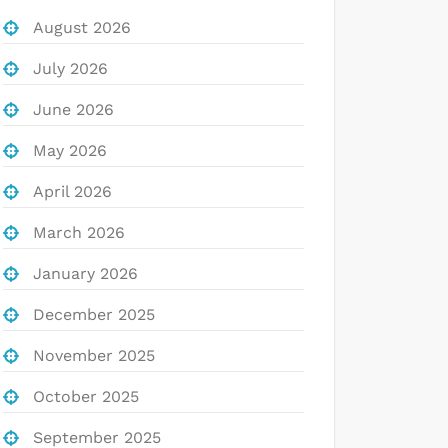
August 2026
July 2026
June 2026
May 2026
April 2026
March 2026
January 2026
December 2025
November 2025
October 2025
September 2025