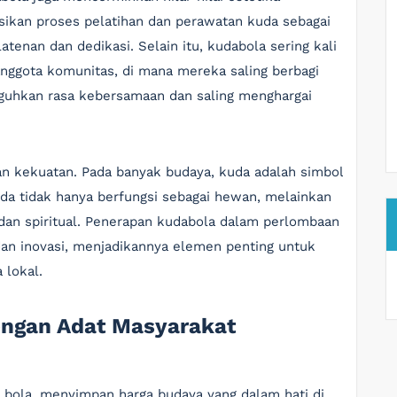
kan proses pelatihan dan perawatan kuda sebagai
enan dan dedikasi. Selain itu, kudabola sering kali
 anggota komunitas, di mana mereka saling berbagi
guhkan rasa kebersamaan dan saling menghargai
n kekuatan. Pada banyak budaya, kuda adalah simbol
da tidak hanya berfungsi sebagai hewan, melainkan
l dan spiritual. Penerapan kudabola dalam perlombaan
dan inovasi, menjadikannya elemen penting untuk
 lokal.
dengan Adat Masyarakat
a bola, menyimpan harga budaya yang dalam hati di