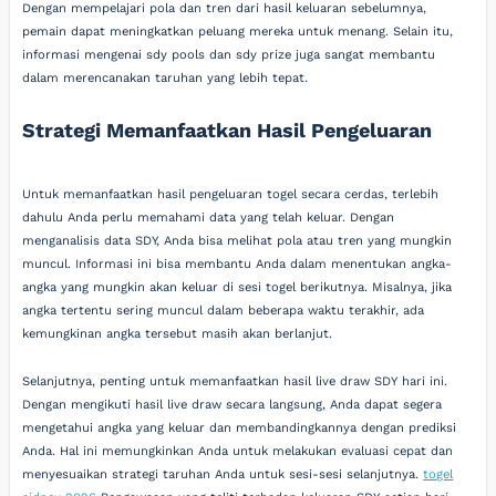
Dengan mempelajari pola dan tren dari hasil keluaran sebelumnya,
pemain dapat meningkatkan peluang mereka untuk menang. Selain itu,
informasi mengenai sdy pools dan sdy prize juga sangat membantu
dalam merencanakan taruhan yang lebih tepat.
Strategi Memanfaatkan Hasil Pengeluaran
Untuk memanfaatkan hasil pengeluaran togel secara cerdas, terlebih
dahulu Anda perlu memahami data yang telah keluar. Dengan
menganalisis data SDY, Anda bisa melihat pola atau tren yang mungkin
muncul. Informasi ini bisa membantu Anda dalam menentukan angka-
angka yang mungkin akan keluar di sesi togel berikutnya. Misalnya, jika
angka tertentu sering muncul dalam beberapa waktu terakhir, ada
kemungkinan angka tersebut masih akan berlanjut.
Selanjutnya, penting untuk memanfaatkan hasil live draw SDY hari ini.
Dengan mengikuti hasil live draw secara langsung, Anda dapat segera
mengetahui angka yang keluar dan membandingkannya dengan prediksi
Anda. Hal ini memungkinkan Anda untuk melakukan evaluasi cepat dan
menyesuaikan strategi taruhan Anda untuk sesi-sesi selanjutnya.
togel