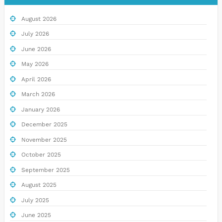
August 2026
July 2026
June 2026
May 2026
April 2026
March 2026
January 2026
December 2025
November 2025
October 2025
September 2025
August 2025
July 2025
June 2025