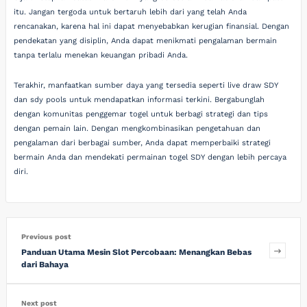
itu. Jangan tergoda untuk bertaruh lebih dari yang telah Anda
rencanakan, karena hal ini dapat menyebabkan kerugian finansial. Dengan
pendekatan yang disiplin, Anda dapat menikmati pengalaman bermain
tanpa terlalu menekan keuangan pribadi Anda.
Terakhir, manfaatkan sumber daya yang tersedia seperti live draw SDY
dan sdy pools untuk mendapatkan informasi terkini. Bergabunglah
dengan komunitas penggemar togel untuk berbagi strategi dan tips
dengan pemain lain. Dengan mengkombinasikan pengetahuan dan
pengalaman dari berbagai sumber, Anda dapat memperbaiki strategi
bermain Anda dan mendekati permainan togel SDY dengan lebih percaya
diri.
Previous post
Panduan Utama Mesin Slot Percobaan: Menangkan Bebas
dari Bahaya
Next post